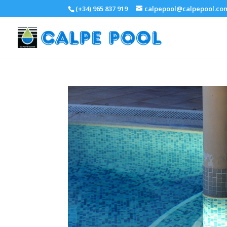
(+34) 965 837 919
calpepool@calpepool.co