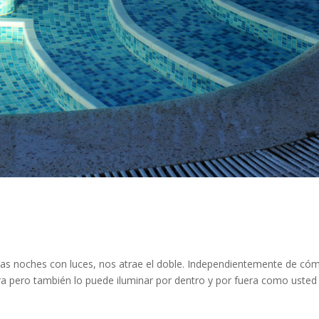
 las noches con luces, nos atrae el doble. Independientemente de có
ra pero también lo puede iluminar por dentro y por fuera como usted